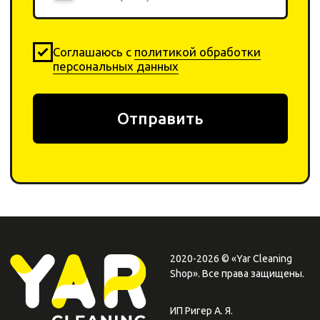
2020-2026 © «Yar Cleaning
Shop». Все права защищены.
ИП Ригер А. Я.
ИНН: 240311206044
ОГРНИП: 322246800152345
Каталог
Компания
Химия
О компании
Инвентарь
Отзывы
Оборудование
Контакты
Договор-оферта
Оплата
Политика
Возврат товара
конфеденциальности
+ 7 923-370-00-30
info
@yar-cleaning.
shop
​660020, г. Красноярск,
ул.Шахтеров, 49б