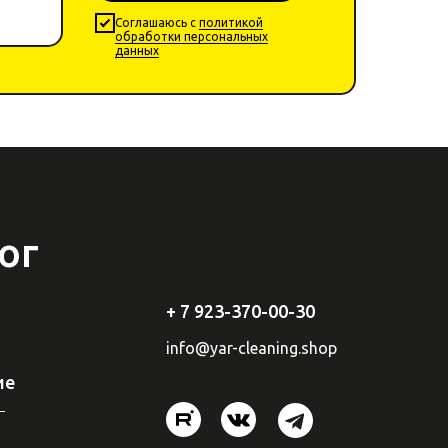
Cоглашаюсь с
политикой
обработки персональных
данных
ог
+ 7 923-370-00-30
info
@yar-cleaning.
shop
ие