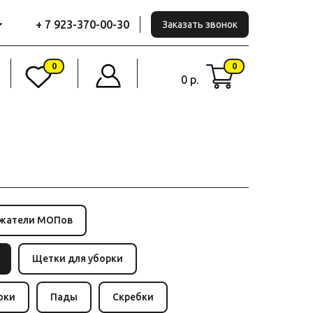
+ 7 923-370-00-30
Заказать звонок
0
0
0 р.
жатели МОПов
Щетки для уборки
оки
Пады
Скребки