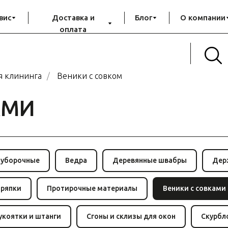
вис
Доставка и
Блог
О компании
оплата
я клининга
/
Веники с совком
АМИ
 уборочные
Ведра
Деревянные швабры
Дер
тряпки
Протирочные материалы
Веники с совками
укоятки и штанги
Сгоны и склизы для окон
Скурбл