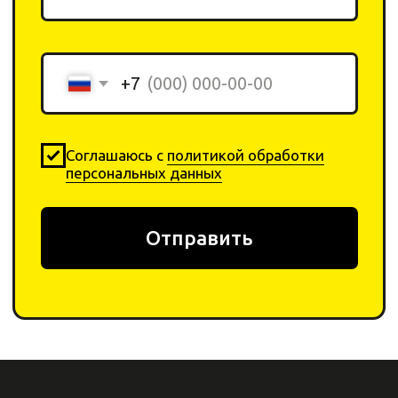
2020-2026 © «Yar Cleaning
Shop». Все права защищены.
ИП Ригер А. Я.
ИНН: 240311206044
ОГРНИП: 322246800152345
Каталог
Компания
Химия
О компании
Инвентарь
Отзывы
Оборудование
Контакты
Договор-оферта
Оплата
Политика
Возврат товара
конфеденциальности