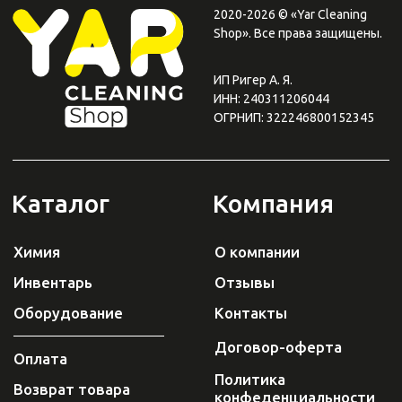
+ 7 923-370-00-30
info
@yar-cleaning.
shop
​660020, г. Красноярск,
ул.Шахтеров, 49б
Плати QR
от Сбера
0
0
Каталог
Поиск
Корзина
Избранное
Профиль