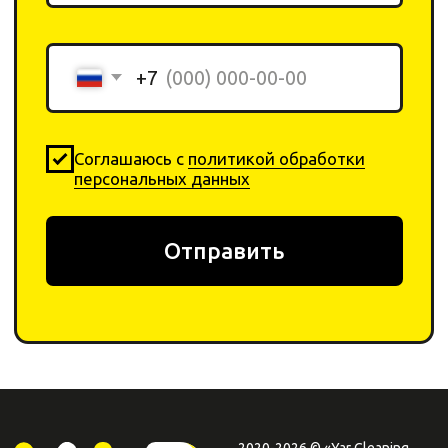
+ 7 923-370-00-30
info
@yar-cleaning.
shop
​660020, г. Красноярск,
ул.Шахтеров, 49б
Плати QR
от Сбера
0
0
Каталог
Поиск
Корзина
Избранное
Профиль