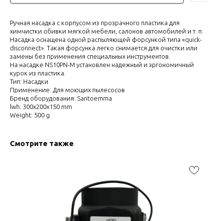
Ручная насадка с корпусом из прозрачного пластика для
химчистки обивки мягкой мебели, салонов автомобилей и т. п.
Насадка оснащена одной распыляющей форсункой типа «quick-
disconnect». Такая форсунка легко снимается для очистки или
замены без применения специальных инструментов.
На насадке NS10PN-M установлен надежный и эргономичный
курок из пластика.
Тип: Насадки
Применение: Для моющих пылесосов
Бренд оборудования: Santoemma
lwh: 300x200x150 mm
Weight: 500 g
Смотрите также
По