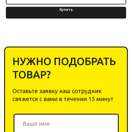
Купить
2020-2026 © «Yar Cleaning
Shop». Все права защищены.
ИП Ригер А. Я.
ИНН: 240311206044
ОГРНИП: 322246800152345
Каталог
Компания
Химия
О компании
Инвентарь
Отзывы
Оборудование
Контакты
Договор-оферта
Оплата
Политика
Возврат товара
конфеденциальности