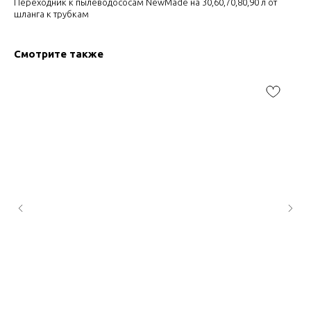
Переходник к пылеводососам NewMade на 30,60,70,80,90 л от
шланга к трубкам
Смотрите также
По
НУЖНО ПОДОБРАТЬ
ТОВАР?