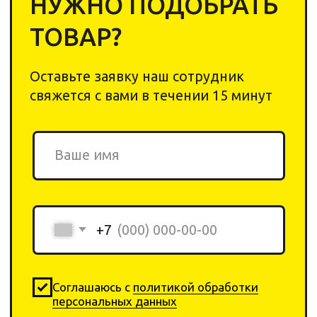
ИП Ригер А. Я.
ИНН: 240311206044
ОГРНИП: 322246800152345
Каталог
Компания
Химия
О компании
Инвентарь
Отзывы
Оборудование
Контакты
Договор-оферта
Оплата
Политика
Возврат товара
конфеденциальности
+ 7 923-370-00-30
info
@yar-cleaning.
shop
​660020, г. Красноярск,
ул.Шахтеров, 49б