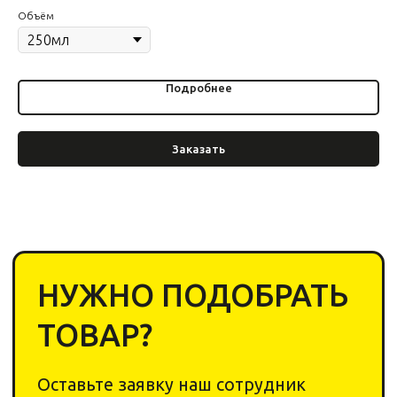
Cоглашаюсь с
политикой обработки
Объём
Ве
персональных данных
Отправить
Подробнее
Заказать
2020-2026 © «Yar Cleaning
Shop». Все права защищены.
ИП Ригер А. Я.
ИНН: 240311206044
ОГРНИП: 322246800152345
Каталог
Компания
Химия
О компании
Инвентарь
Отзывы