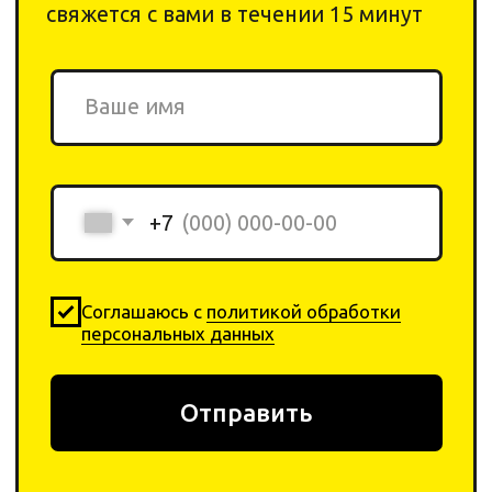
Оборудование
Контакты
Договор-оферта
Оплата
Политика
Возврат товара
конфеденциальности
+ 7 923-370-00-30
info
@yar-cleaning.
shop
​660020, г. Красноярск,
ул.Шахтеров, 49б
Плати QR
от Сбера
0
0
Каталог
Поиск
Корзина
Избранное
Профиль