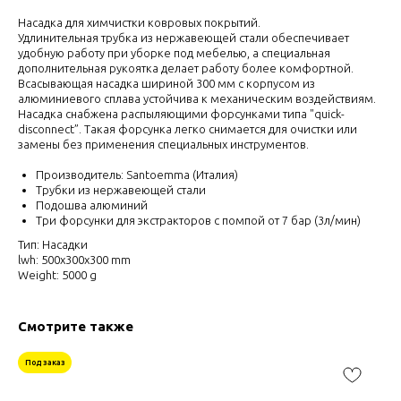
Насадка для химчистки ковровых покрытий.
Удлинительная трубка из нержавеющей стали обеспечивает
удобную работу при уборке под мебелью, а специальная
дополнительная рукоятка делает работу более комфортной.
Всасывающая насадка шириной 300 мм с корпусом из
алюминиевого сплава устойчива к механическим воздействиям.
Насадка снабжена распыляющими форсунками типа "quick-
disconnect”. Такая форсунка легко снимается для очистки или
замены без применения специальных инструментов.
Производитель: Santoemma (Италия)
Трубки из нержавеющей стали
Подошва алюминий
Три форсунки для экстракторов с помпой от 7 бар (3л/мин)
Тип: Насадки
lwh: 500x300x300 mm
Weight: 5000 g
Смотрите также
Под заказ