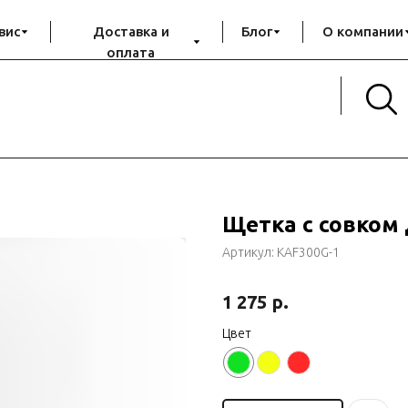
вис
Доставка и
Блог
О компании
оплата
Щетка с совком 
Артикул:
KAF300G-1
р.
1 275
Цвет