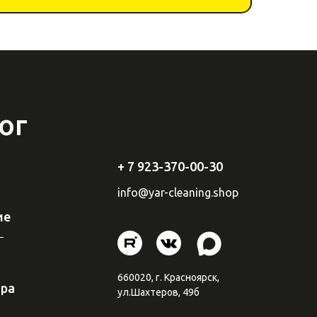
ог
+ 7 923-370-00-30
info
@yar-cleaning.
shop
ие
​660020, г. Красноярск,
ара
ул.Шахтеров, 49б