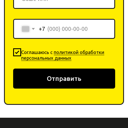
ИП Ригер А. Я.
ИНН: 240311206044
ОГРНИП: 322246800152345
Каталог
Компания
Химия
О компании
Инвентарь
Отзывы
Оборудование
Контакты
Договор-оферта
Оплата
Политика
Возврат товара
конфеденциальности
+ 7 923-370-00-30
info
@yar-cleaning.
shop
​660020, г. Красноярск,
ул.Шахтеров, 49б