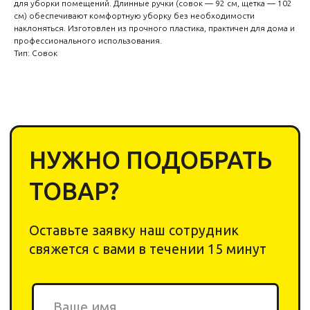
свяжется с вами в течении 15 минут
для уборки помещений. Длинные ручки (совок — 92 см, щетка — 102
см) обеспечивают комфортную уборку без необходимости
наклоняться. Изготовлен из прочного пластика, практичен для дома и
профессионального использования.
Тип: Совок
+7
Cоглашаюсь с
политикой обработки
персональных данных
Отправить
2020-2026 © «Yar Cleaning
Shop». Все права защищены.