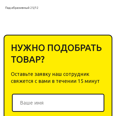
Пад абразивный 25/12
+7
Cоглашаюсь с
политикой обработки
персональных данных
Отправить
2020-2026 © «Yar Cleaning
Shop». Все права защищены.
ИП Ригер А. Я.
ИНН: 240311206044