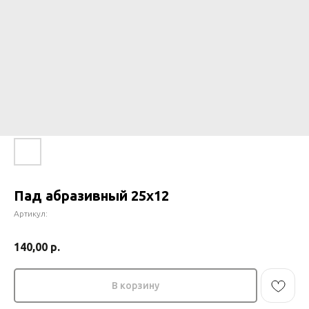
Пад абразивный 25х12
Артикул:
НУЖНО ПОДОБРАТЬ
ТОВАР?
140,00
р.
Оставьте заявку наш сотрудник
В корзину
свяжется с вами в течении 15 минут