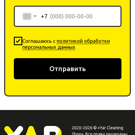
ОГРНИП: 322246800152345
Каталог
Компания
Химия
О компании
Инвентарь
Отзывы
Оборудование
Контакты
Договор-оферта
Оплата
Политика
Возврат товара
конфеденциальности
+ 7 923-370-00-30
info
@yar-cleaning.
shop
​660020, г. Красноярск,
ул.Шахтеров, 49б
Плати QR
от Сбера