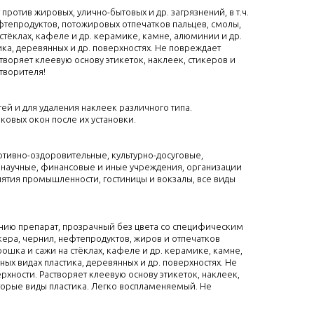
ротив жировых, улично-бытовых и др. загрязнений, в т.ч.
ефтепродуктов, потожировых отпечатков пальцев, смолы,
стёклах, кафеле и др. керамике, камне, алюминии и др.
ика, деревянных и др. поверхностях. Не повреждает
творяет клеевую основу этикеток, наклеек, стикеров и
творителя!
ей и для удаления наклеек различного типа.
ковых окон после их установки.
ртивно-оздоровительные, культурно-досуговые,
 научные, финансовые и иные учреждения, организации
ятия промышленности, гостиницы и вокзалы, все виды
нию препарат, прозрачный без цвета со специфическим
кера, чернил, нефтепродуктов, жиров и отпечатков
ошка и сажи на стёклах, кафеле и др. керамике, камне,
ных видах пластика, деревянных и др. поверхностях. Не
хности. Растворяет клеевую основу этикеток, наклеек,
торые виды пластика. Легко воспламеняемый. Не