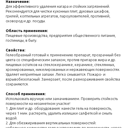
Назначение:
Для эффективного удаления нагара и стойких загрязнений.
Рекомендуется для чистки кухонных плит, духовых шкафов,
грилей, коптильных агрегатов, пароуловителей, противней,
сковород и др. посуды.
Область применения:
Пищевые производства, предприятия общественного питания,
гостиницы, в быту.
Свойства:
Гелеобразный готовый к применению препарат, прозрачный без
цвета со специфическим запахом, против пригаров жира и др.
пищевых остатков на стеклокерамике, керамике, стеклянных,
хромированных, никелированных и нержавеющих поверхностях.
Удаляет неприятные запахи. Легко смывается. Пожаро- и
взрывобезопасный. Замерзает, после размораживания свойства
сохраняются.
Способ применения:
Использовать вручную или замачиванием. Проверить стойкость
поверхности на незаметном участке!
1. Для плит и др. оборудования: нанести гель на поверхность,
через 1 мин. растереть, удалить излишки салфеткой и смыть
водой.
2. Для обезжиривания вертикальных поверхностей:
небольшое количество геля распределить по поверхности, через