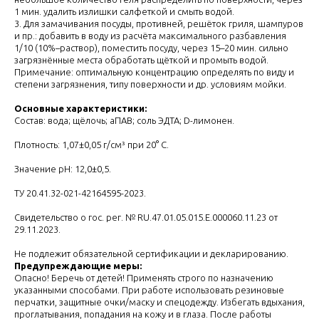
1 мин. удалить излишки салфеткой и смыть водой.
3. Для замачивания посуды, противней, решёток гриля, шампуров
и пр.: добавить в воду из расчёта максимального разбавления
1/10 (10%–раствор), поместить посуду, через 15–20 мин. сильно
загрязнённые места обработать щёткой и промыть водой.
Примечание: оптимальную концентрацию определять по виду и
степени загрязнения, типу поверхности и др. условиям мойки.
Основные характеристики:
Состав: вода; щёлочь; аПАВ; соль ЭДТА; D-лимонен.
Плотность: 1,07±0,05 г/см³ при 20° С.
Значение pH: 12,0±0,5.
ТУ 20.41.32-021-42164595-2023.
Свидетельство о гос. рег. № RU.47.01.05.015.Е.000060.11.23 от
29.11.2023.
Не подлежит обязательной сертификации и декларированию.
Предупреждающие меры:
Опасно! Беречь от детей! Применять строго по назначению
указанными способами. При работе использовать резиновые
перчатки, защитные очки/маску и спецодежду. Избегать вдыхания,
проглатывания, попадания на кожу и в глаза. После работы