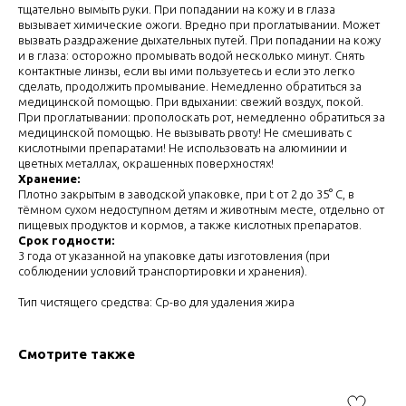
тщательно вымыть руки. При попадании на кожу и в глаза
вызывает химические ожоги. Вредно при проглатывании. Может
вызвать раздражение дыхательных путей. При попадании на кожу
и в глаза: осторожно промывать водой несколько минут. Снять
контактные линзы, если вы ими пользуетесь и если это легко
сделать, продолжить промывание. Немедленно обратиться за
медицинской помощью. При вдыхании: свежий воздух, покой.
При проглатывании: прополоскать рот, немедленно обратиться за
медицинской помощью. Не вызывать рвоту! Не смешивать с
кислотными препаратами! Не использовать на алюминии и
цветных металлах, окрашенных поверхностях!
Хранение:
Плотно закрытым в заводской упаковке, при t от 2 до 35° С, в
тёмном сухом недоступном детям и животным месте, отдельно от
пищевых продуктов и кормов, а также кислотных препаратов.
Срок годности:
3 года от указанной на упаковке даты изготовления (при
соблюдении условий транспортировки и хранения).
Тип чистящего средства: Ср-во для удаления жира
НУЖНО ПОДОБРАТЬ
Смотрите также
ТОВАР?