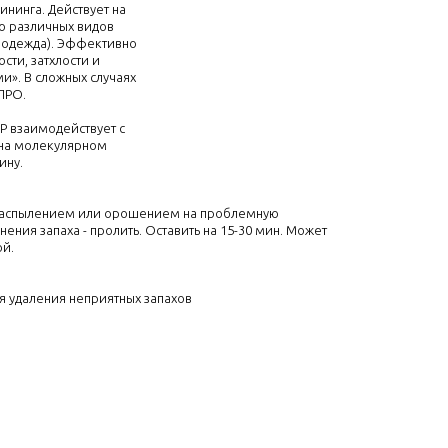
нинга. Действует на
до различных видов
, одежда). Эффективно
сти, затхлости и
». В сложных случаях
ПРО.
 взаимодействует с
 на молекулярном
ину.
 распылением или орошением на проблемную
нения запаха - пролить. Оставить на 15-30 мин. Может
ой.
ля удаления неприятных запахов