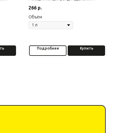
гипсовой пыли
266
р.
Объём
ть
Подробнее
Купить