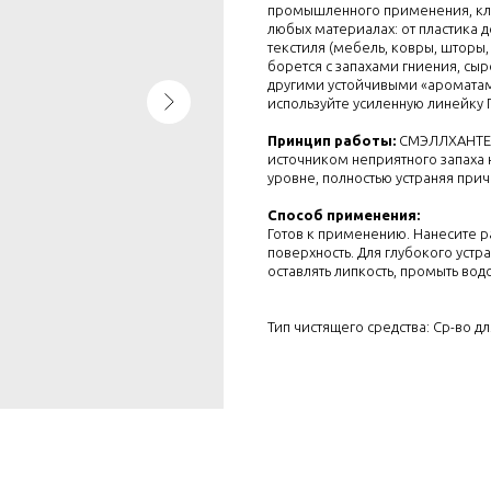
промышленного применения, кли
любых материалах: от пластика 
текстиля (мебель, ковры, шторы
борется с запахами гниения, сыро
другими устойчивыми «ароматами
используйте усиленную линейку 
Принцип работы:
СМЭЛЛХАНТЕР
источником неприятного запаха
уровне, полностью устраняя прич
Способ применения:
Готов к применению. Нанесите
поверхность. Для глубокого устра
оставлять липкость, промыть вод
Тип чистящего средства: Ср-во д