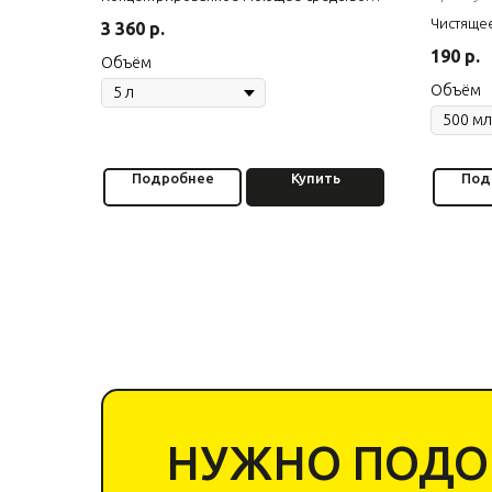
для устранения неприятных запахов
Чистящее
3 360
р.
жира
190
р.
Объём
Объём
Подробнее
Купить
Под
НУЖНО ПОДОБ