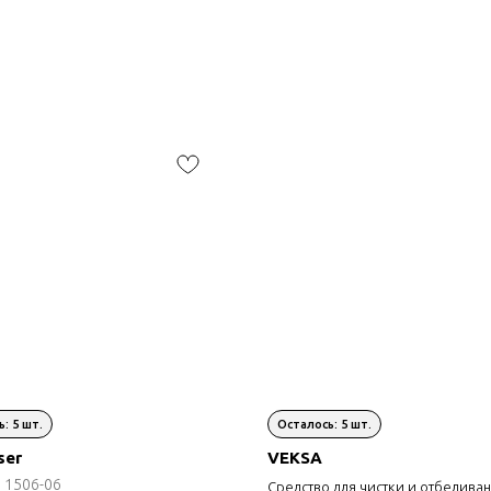
ser
VEKSA
:
1506-06
Средство для чистки и отбелива