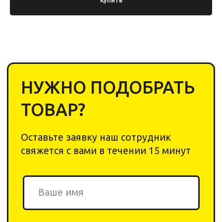
Химия
О компании
Инвентарь
Отзывы
Оборудование
Контакты
Договор-оферта
Оплата
Политика
Возврат товара
конфеденциальности
+ 7 923-370-00-30
info
@yar-cleaning.
shop
​660020, г. Красноярск,
ул.Шахтеров, 49б
Плати QR
от Сбера