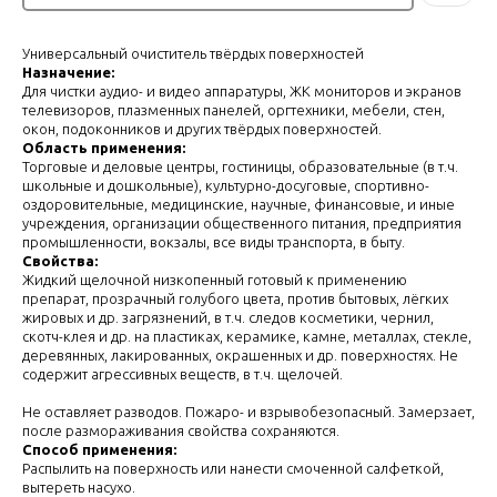
Универсальный очиститель твёрдых поверхностей
Назначение:
Для чистки аудио- и видео аппаратуры, ЖК мониторов и экранов
телевизоров, плазменных панелей, оргтехники, мебели, стен,
окон, подоконников и других твёрдых поверхностей.
Область применения:
Торговые и деловые центры, гостиницы, образовательные (в т.ч.
школьные и дошкольные), культурно-досуговые, спортивно-
оздоровительные, медицинские, научные, финансовые, и иные
учреждения, организации общественного питания, предприятия
промышленности, вокзалы, все виды транспорта, в быту.
Свойства:
Жидкий щелочной низкопенный готовый к применению
препарат, прозрачный голубого цвета, против бытовых, лёгких
жировых и др. загрязнений, в т.ч. следов косметики, чернил,
скотч-клея и др. на пластиках, керамике, камне, металлах, стекле,
деревянных, лакированных, окрашенных и др. поверхностях. Не
содержит агрессивных веществ, в т.ч. щелочей.
Не оставляет разводов. Пожаро- и взрывобезопасный. Замерзает,
после размораживания свойства сохраняются.
Способ применения:
Распылить на поверхность или нанести смоченной салфеткой,
вытереть насухо.