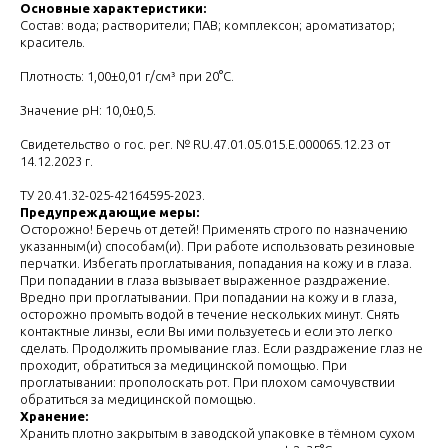
Основные характеристики:
Состав: вода; растворители; ПАВ; комплексон; ароматизатор;
краситель.
Плотность: 1,00±0,01 г/см³ при 20°С.
Значение pH: 10,0±0,5.
Свидетельство о гос. рег. № RU.47.01.05.015.Е.000065.12.23 от
14.12.2023 г.
ТУ 20.41.32-025-42164595-2023.
Предупреждающие меры:
Осторожно! Беречь от детей! Применять строго по назначению
указанным(и) способам(и). При работе использовать резиновые
перчатки. Избегать проглатывания, попадания на кожу и в глаза.
При попадании в глаза вызывает выраженное раздражение.
Вредно при проглатывании. При попадании на кожу и в глаза,
осторожно промыть водой в течение нескольких минут. Снять
контактные линзы, если Вы ими пользуетесь и если это легко
сделать. Продолжить промывание глаз. Если раздражение глаз не
проходит, обратиться за медицинской помощью. При
проглатывании: прополоскать рот. При плохом самочувствии
обратиться за медицинской помощью.
Хранение:
Хранить плотно закрытым в заводской упаковке в тёмном сухом