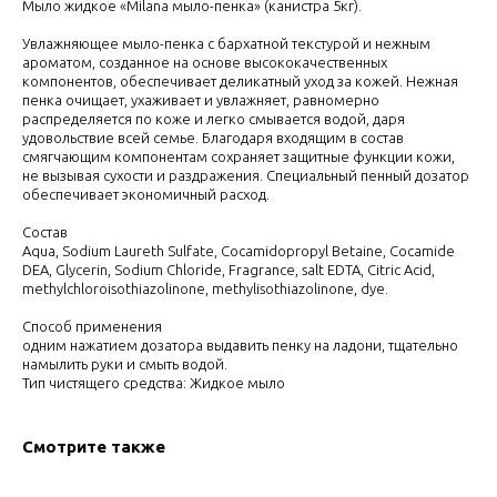
Мыло жидкое «Milana мыло-пенка» (канистра 5кг).
Увлажняющее мыло-пенка с бархатной текстурой и нежным
ароматом, созданное на основе высококачественных
компонентов, обеспечивает деликатный уход за кожей. Нежная
пенка очищает, ухаживает и увлажняет, равномерно
распределяется по коже и легко смывается водой, даря
удовольствие всей семье. Благодаря входящим в состав
смягчающим компонентам сохраняет защитные функции кожи,
не вызывая сухости и раздражения. Специальный пенный дозатор
обеспечивает экономичный расход.
Состав
Aqua, Sodium Laureth Sulfate, Cocamidopropyl Betaine, Cocamide
DEA, Glycerin, Sodium Chloride, Fragrance, salt EDTA, Citric Acid,
methylchloroisothiazolinone, methylisothiazolinone, dye.
Способ применения
одним нажатием дозатора выдавить пенку на ладони, тщательно
намылить руки и смыть водой.
Тип чистящего средства: Жидкое мыло
Смотрите также