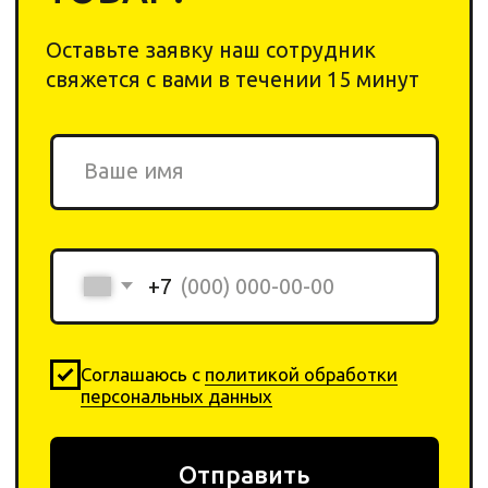
Химия
О компании
Инвентарь
Отзывы
Оборудование
Контакты
Договор-оферта
Оплата
Политика
Возврат товара
конфеденциальности
+ 7 923-370-00-30
info
@yar-cleaning.
shop
​660020, г. Красноярск,
ул.Шахтеров, 49б
Плати QR
от Сбера
0
0
Каталог
Поиск
Корзина
Избранное
Профиль