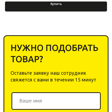
Купить
2020-2026 © «Yar Cleaning
Shop». Все права защищены.
ИП Ригер А. Я.
ИНН: 240311206044
ОГРНИП: 322246800152345
Каталог
Компания
Химия
О компании
Инвентарь
Отзывы
Оборудование
Контакты
Договор-оферта
Оплата
Политика
Возврат товара
конфеденциальности