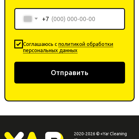
+ 7 923-370-00-30
info
@yar-cleaning.
shop
​660020, г. Красноярск,
ул.Шахтеров, 49б
Плати QR
от Сбера
0
0
Каталог
Поиск
Корзина
Избранное
Профиль