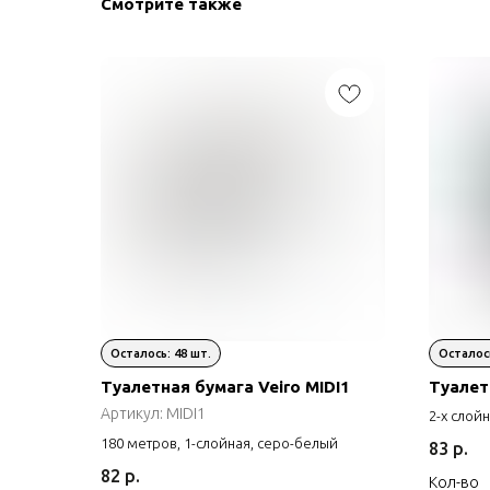
Смотрите также
Туалетная бумага Veiro MIDI1
Туалет
Артикул:
MIDI1
2-х слой
180 метров, 1-слойная, серо-белый
83
р.
82
р.
Кол-во