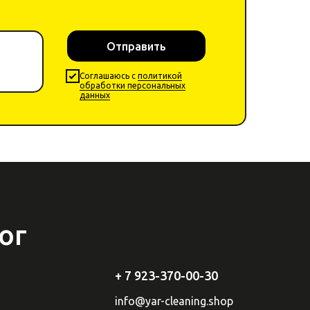
Отправить
Cоглашаюсь с
политикой
обработки персональных
данных
ог
+ 7 923-370-00-30
info
@yar-cleaning.
shop