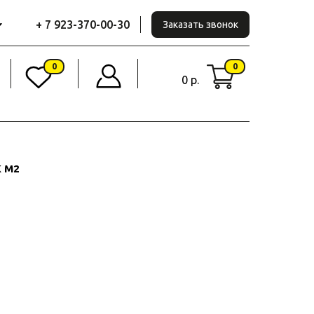
+ 7 923-370-00-30
Заказать звонок
0
0
0 р.
K M2