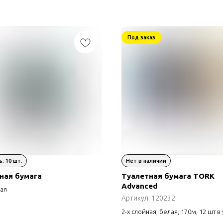
Под заказ
ная бумага
Туалетная бумага TORK
Advanced
ная
Артикул:
120232
2-х слойная, белая, 170м, 12 шт в 